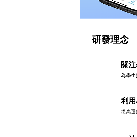
研發理念
關注
1
為學生
利用
2
提高運